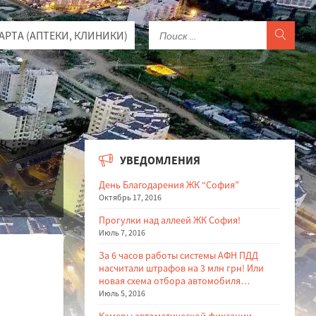
КАРТА (АПТЕКИ, КЛИНИКИ)
УВЕДОМЛЕНИЯ
День Благодарения ЖК “София”
Октябрь 17, 2016
Прогулки над аллеей ЖК София!
Июль 7, 2016
За 6 часов работы системы АФН ПДД
насчитали штрафов на 3 млн грн! Или
новая схема отбора автомобиля…
Июль 5, 2016
Камеры автоматической фиксации