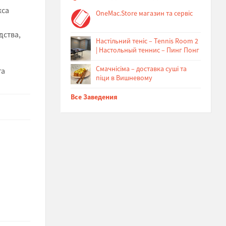
кса
OneMac.Store магазин та сервіс
дства,
Настільний теніс – Tennis Room 2
| Настольный теннис – Пинг Понг
Cмачнісіма – доставка суші та
га
піци в Вишневому
Все Заведения