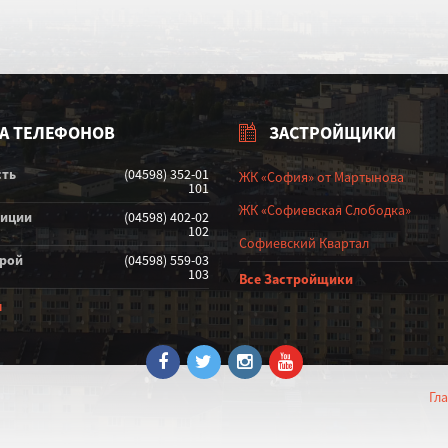
А ТЕЛЕФОНОВ
ЗАСТРОЙЩИКИ
сть
(04598) 352-01
ЖК «София» от Мартынова
101
ЖК «Софиевская Слободка»
лиции
(04598) 402-02
102
Софиевский Квартал
орой
(04598) 559-03
103
Все Застройщики
ы
Гл