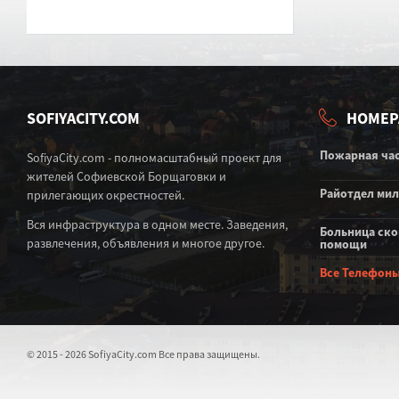
SOFIYACITY.COM
НОМЕР
Пожарная ча
SofiyaCity.com - полномасштабный проект для
жителей Софиевской Борщаговки и
Райотдел ми
прилегающих окрестностей.
Вся инфраструктура в одном месте. Заведения,
Больница ск
развлечения, объявления и многое другое.
помощи
Все Телефон
© 2015 - 2026 SofiyaCity.com Все права защищены.