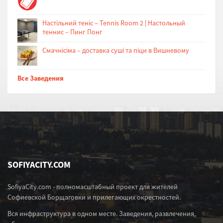
Настільний теніс – Tennis Room 2 | Настольный
теннис – Пинг Понг
Cмачнісіма – доставка суші та піци в Вишневому
Все Заведения
SOFIYACITY.COM
SofiyaCity.com - полномасштабный проект для жителей
Софиевской Борщаговки и прилегающих окрестностей.
Вся инфраструктура в одном месте. Заведения, развлечения,