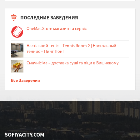
ПОСЛЕДНИЕ ЗАВЕДЕНИЯ
OneMac.Store магазин та сервіс
Настільний теніс – Tennis Room 2 | Настольный
теннис – Пинг Понг
Cмачнісіма – доставка суші та піци в Вишневому
Все Заведения
SOFIYACITY.COM