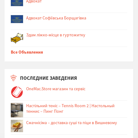
Адвокат
Адвокат Софіївська Борщагівка
Здам ліжко-місце в гуртожитку
Все Объявления
ПОСЛЕДНИЕ ЗАВЕДЕНИЯ
OneMac.Store магазин та сервіс
Настільний теніс – Tennis Room 2 | Настольный
теннис – Пинг Понг
Cмачнісіма – доставка суші та піци в Вишневому