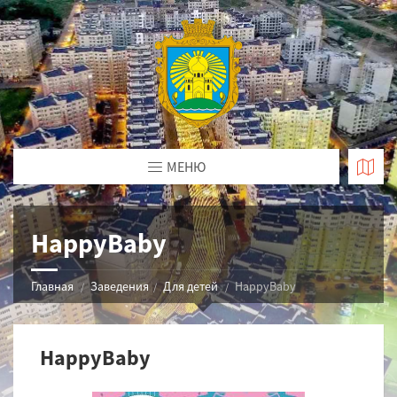
МЕНЮ
HappyBaby
Главная
Заведения
Для детей
HappyBaby
HappyBaby