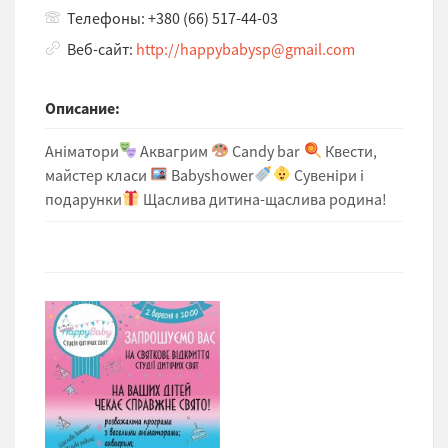
Телефоны: +380 (66) 517-44-03
Веб-сайт:
http://happybabysp@gmail.com
Описание:
Аніматори
Аквагрим
Candy bar
Квести,
майстер класи
Babyshower
Сувеніри і
подарунки
Щаслива дитина-щаслива родина!