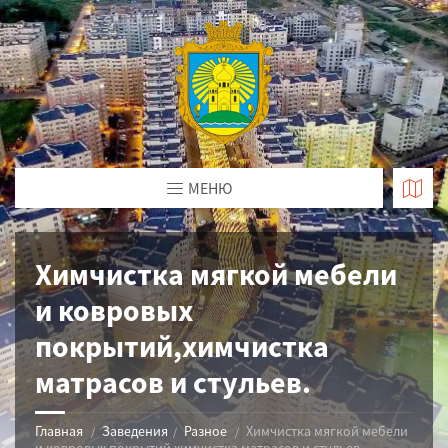
МЕНЮ
Химчистка мягкой мебели
и ковровых
покрытий,химчистка
матрасов и стульев.
Главная
Заведения
Разное
Химчистка мягкой мебели
и ковровых покрытий,химчистка матрасов и стульев.