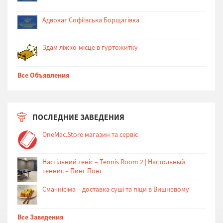
Адвокат Софіївська Борщагівка
Здам ліжко-місце в гуртожитку
Все Объявления
ПОСЛЕДНИЕ ЗАВЕДЕНИЯ
OneMac.Store магазин та сервіс
Настільний теніс – Tennis Room 2 | Настольный
теннис – Пинг Понг
Cмачнісіма – доставка суші та піци в Вишневому
Все Заведения