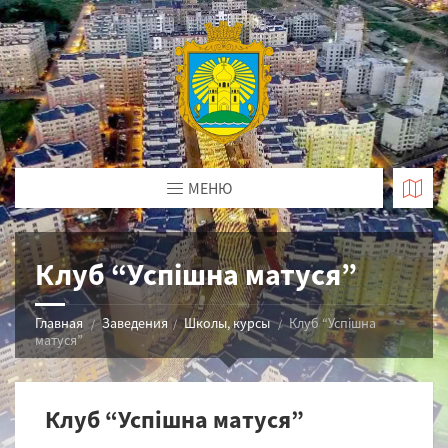
МЕНЮ
Клуб “Успішна матуся”
Главная
Заведения
Школы, курсы
Клуб “Успішна
матуся”
Клуб “Успішна матуся”