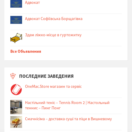
Адвокат
Адвокат Софіївська Борщагівка
Здам ліжко-місце в гуртожитку
Все Объявления
ПОСЛЕДНИЕ ЗАВЕДЕНИЯ
OneMac.Store магазин та сервіс
Настільний теніс – Tennis Room 2 | Настольный
теннис – Пинг Понг
Cмачнісіма – доставка суші та піци в Вишневому