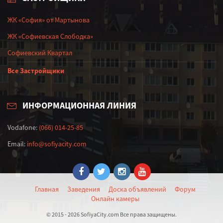
ЖК «София» от Мартынова
ЖК «Софиевская Слободка»
Софиевский Квартал
Все Застройщики
ИНФОРМАЦИОННАЯ ЛИНИЯ
Vodafone:
(066) 014-25-85
Email:
info@sofiyacity.com
Главная
Заведения
Доска объявлений
Форум
Онлайн камеры
© 2015 - 2026 SofiyaCity.com Все права защищены.