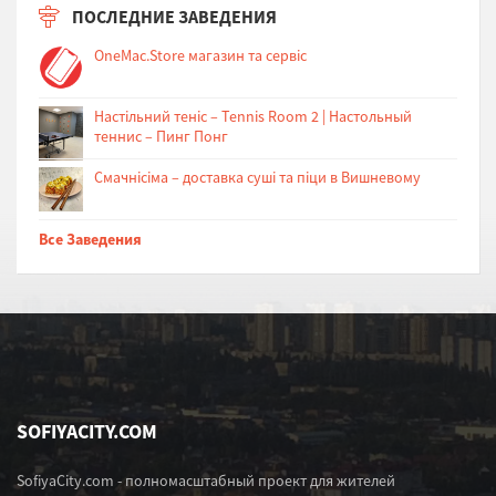
ПОСЛЕДНИЕ ЗАВЕДЕНИЯ
OneMac.Store магазин та сервіс
Настільний теніс – Tennis Room 2 | Настольный
теннис – Пинг Понг
Cмачнісіма – доставка суші та піци в Вишневому
Все Заведения
SOFIYACITY.COM
SofiyaCity.com - полномасштабный проект для жителей