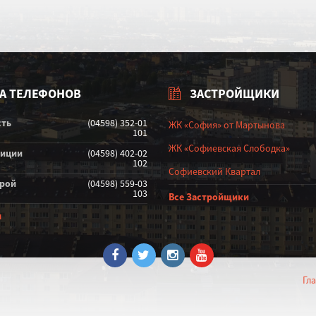
А ТЕЛЕФОНОВ
ЗАСТРОЙЩИКИ
сть
(04598) 352-01
ЖК «София» от Мартынова
101
ЖК «Софиевская Слободка»
лиции
(04598) 402-02
102
Софиевский Квартал
орой
(04598) 559-03
103
Все Застройщики
ы
Гл