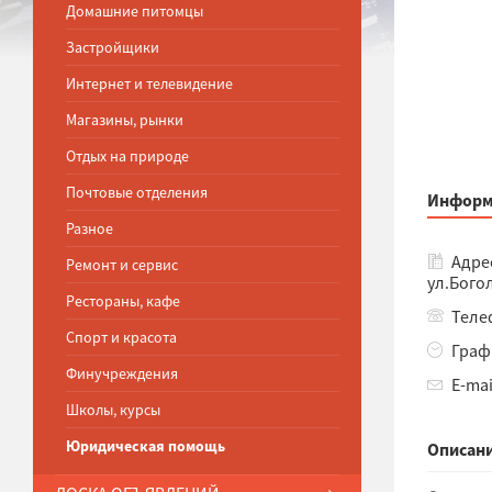
Домашние питомцы
Застройщики
Интернет и телевидение
Магазины, рынки
Отдых на природе
Почтовые отделения
Информ
Разное
Адре
Ремонт и сервис
ул.Бого
Рестораны, кафе
Телеф
Спорт и красота
Графи
Финучреждения
E-mai
Школы, курсы
Юридическая помощь
Описани