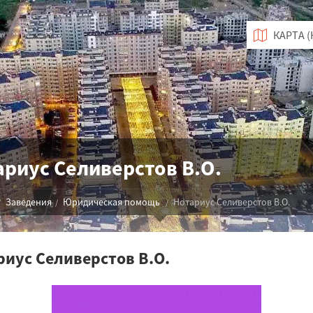
К
ариус Селиверстов В.О.
Заведения
Юридическая помощь
Нотариус Селиверстов В.О.
риус Селиверстов В.О.