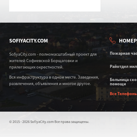
SOFIYACITY.COM
НОМЕР
Пожарная ча
SofiyaCity.com - полномасштабный проект для
жителей Софиевской Борщаговки и
Райотдел ми
прилегающих окрестностей.
Вся инфраструктура в одном месте. Заведения,
Больница ск
развлечения, объявления и многое другое.
помощи
Все Телефон
© 2015 - 2026 SofiyaCity.com Все права защищены.