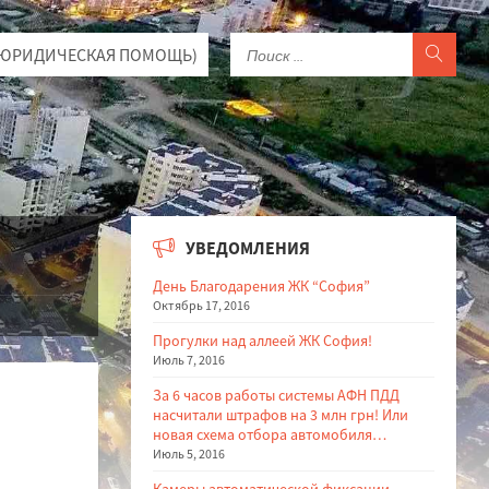
АРТА (ЮРИДИЧЕСКАЯ ПОМОЩЬ)
УВЕДОМЛЕНИЯ
День Благодарения ЖК “София”
Октябрь 17, 2016
Прогулки над аллеей ЖК София!
Июль 7, 2016
За 6 часов работы системы АФН ПДД
насчитали штрафов на 3 млн грн! Или
новая схема отбора автомобиля…
Июль 5, 2016
Камеры автоматической фиксации