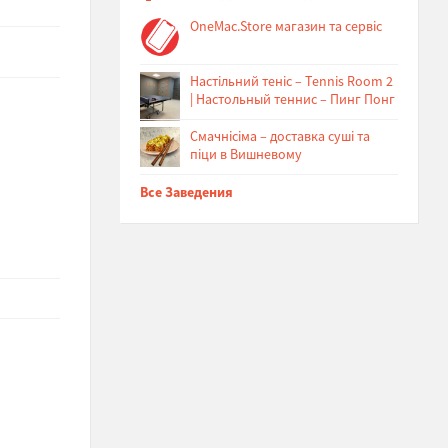
OneMac.Store магазин та сервіс
Настільний теніс – Tennis Room 2
| Настольный теннис – Пинг Понг
Cмачнісіма – доставка суші та
піци в Вишневому
Все Заведения