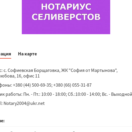
ация
На карте
с: с. Софиевская Борщаговка, ЖК "София от Мартынова",
любова, 16, офис 11
оны: +380 (44) 500-69-35; +380 (66) 055-31-87
к работы: Пн. - Пт.: 10:00 - 18:00; Сб.:10:00 - 14:00; Вс. - Выходно
l: Notary2004@ukr.net
е: