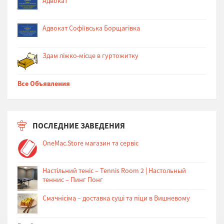
Адвокат
Адвокат Софіївська Борщагівка
Здам ліжко-місце в гуртожитку
Все Объявления
ПОСЛЕДНИЕ ЗАВЕДЕНИЯ
OneMac.Store магазин та сервіс
Настільний теніс – Tennis Room 2 | Настольный
теннис – Пинг Понг
Cмачнісіма – доставка суші та піци в Вишневому