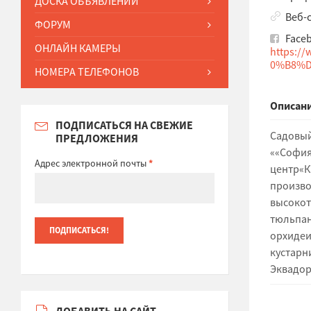
ДОСКА ОБЪЯВЛЕНИЙ
Веб-
ФОРУМ
Face
ОНЛАЙН КАМЕРЫ
https:
0%B8%D
НОМЕРА ТЕЛЕФОНОВ
Описани
ПОДПИСАТЬСЯ НА СВЕЖИЕ
Садовый
ПРЕДЛОЖЕНИЯ
««София»
Адрес электронной почты
*
центр«К
произво
высокот
тюльпан
орхидеи
кустарн
Эквадор
ДОБАВИТЬ НА САЙТ