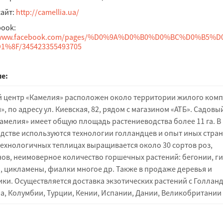
сайт:
http://camellia.ua/
book:
//www.facebook.com/pages/%D0%9A%D0%B0%D0%BC%D0%B5%
1%8F/345423355493705
е:
 центр «Камелия» расположен около территории жилого комп
, по адресу ул. Киевская, 82, рядом с магазином «АТБ». Садовы
амелия» имеет общую площадь растениеводства более 11 га. В
дстве используются технологии голландцев и опыт иных стран
ехнологичных теплицах выращивается около 30 сортов роз,
ов, неимоверное количество горшечных растений: бегонии, г
, цикламены, фиалки многое др. Также в продаже деревья и
ики. Осуществляется доставка экзотических растений с Голланд
а, Колумбии, Турции, Кении, Испании, Дании, Великобритании 