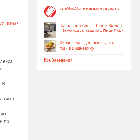
OneMac.Store магазин та сервіс
D0%BB%D
Настільний теніс – Tennis Room 2
| Настольный теннис – Пинг Понг
Cмачнісіма – доставка суші та
піци в Вишневому
Все Заведения
лекса
й
. В
иацинты,
ии,
и пр.