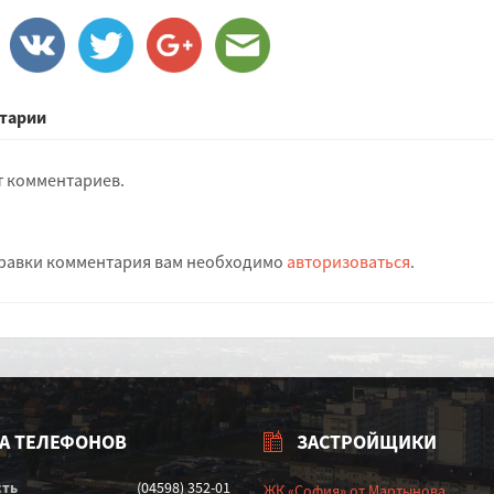
тарии
т комментариев.
равки комментария вам необходимо
авторизоваться
.
А ТЕЛЕФОНОВ
ЗАСТРОЙЩИКИ
сть
(04598) 352-01
ЖК «София» от Мартынова