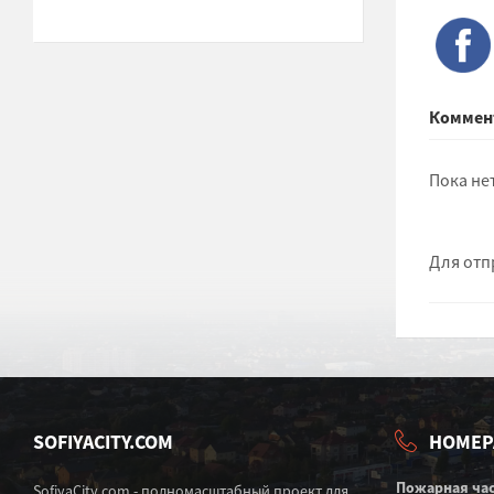
Коммен
Пока не
Для отп
SOFIYACITY.COM
НОМЕР
Пожарная ча
SofiyaCity.com - полномасштабный проект для