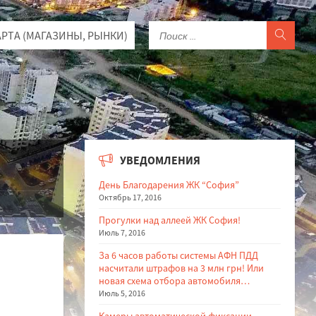
КАРТА (МАГАЗИНЫ, РЫНКИ)
УВЕДОМЛЕНИЯ
День Благодарения ЖК “София”
Октябрь 17, 2016
Прогулки над аллеей ЖК София!
Июль 7, 2016
За 6 часов работы системы АФН ПДД
насчитали штрафов на 3 млн грн! Или
новая схема отбора автомобиля…
Июль 5, 2016
Камеры автоматической фиксации