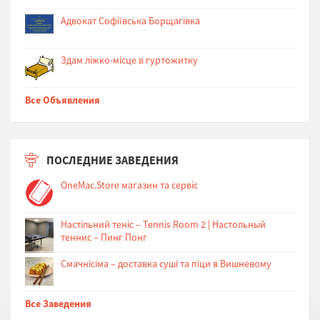
Адвокат Софіївська Борщагівка
Здам ліжко-місце в гуртожитку
Все Объявления
ПОСЛЕДНИЕ ЗАВЕДЕНИЯ
OneMac.Store магазин та сервіс
Настільний теніс – Tennis Room 2 | Настольный
теннис – Пинг Понг
Cмачнісіма – доставка суші та піци в Вишневому
Все Заведения