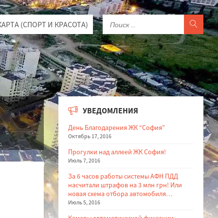
КАРТА (СПОРТ И КРАСОТА)
УВЕДОМЛЕНИЯ
День Благодарения ЖК “София”
Октябрь 17, 2016
Прогулки над аллеей ЖК София!
Июль 7, 2016
За 6 часов работы системы АФН ПДД
насчитали штрафов на 3 млн грн! Или
новая схема отбора автомобиля…
Июль 5, 2016
Камеры автоматической фиксации