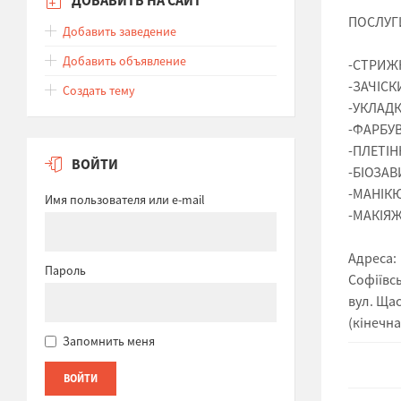
ПОСЛУГ
Добавить заведение
Добавить объявление
-СТРИЖК
-ЗАЧІСК
Создать тему
-УКЛАД
-ФАРБУ
-ПЛЕТІН
ВОЙТИ
-БІОЗАВ
-МАНІК
Имя пользователя или e-mail
-МАКІЯ
Адреса:
Пароль
Софіївс
вул. Ща
(кінечн
Запомнить меня