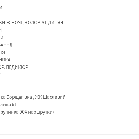
И:
И ЖІНОЧІ, ЧОЛОВІЧІ, ДИТЯЧІ
И
КИ
ВАННЯ
НЯ
ИВКА
ЮР, ПЕДИКЮР
Ж
ька Борщагівка , ЖК Щасливий
слива 61
а зупинка 904 маршрутки)