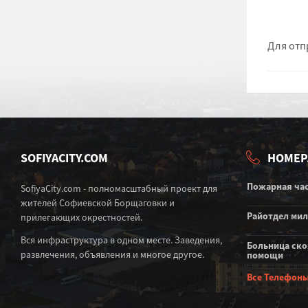
Для отп
SOFIYACITY.COM
НОМЕР
Пожарная ча
SofiyaCity.com - полномасштабный проект для
жителей Софиевской Борщаговки и
Райотдел ми
прилегающих окрестностей.
Вся инфраструктура в одном месте. Заведения,
Больница ск
развлечения, объявления и многое другое.
помощи
Все Телефон