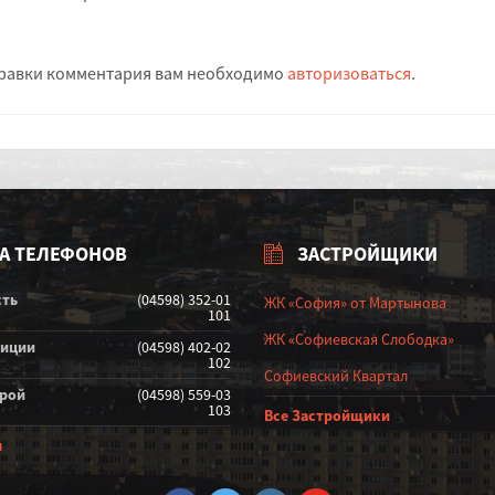
равки комментария вам необходимо
авторизоваться
.
А ТЕЛЕФОНОВ
ЗАСТРОЙЩИКИ
сть
(04598) 352-01
ЖК «София» от Мартынова
101
ЖК «Софиевская Слободка»
лиции
(04598) 402-02
102
Софиевский Квартал
орой
(04598) 559-03
103
Все Застройщики
ы