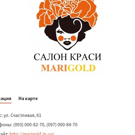
ация
На карте
: ул. Счастливая, 61
оны: (093) 000-82-70, (097) 000-84-70
сайт:
http://marigold.in.ua/