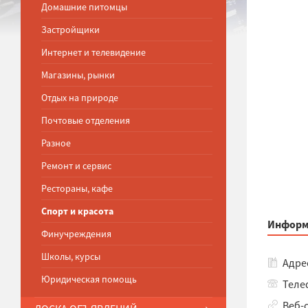
Домашние питомцы
Застройщики
Интернет и телевидение
Магазины, рынки
Отдых на природе
Почтовые отделения
Разное
Ремонт и сервис
Рестораны, кафе
Спорт и красота
Информ
Финучреждения
Школы, курсы
Адрес
Юридическая помощь
Телеф
Веб-