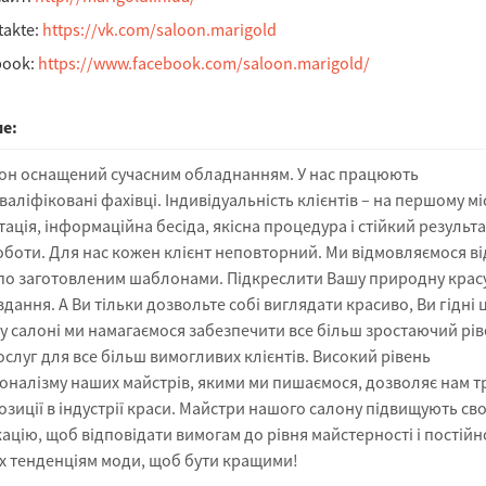
takte:
https://vk.com/saloon.marigold
book:
https://www.facebook.com/saloon.marigold/
е:
он оснащений сучасним обладнанням. У нас працюють
аліфіковані фахівці. Індивідуальність клієнтів – на першому міс
ація, інформаційна бесіда, якісна процедура і стійкий результа
оботи. Для нас кожен клієнт неповторний. Ми відмовляємося ві
по заготовленим шаблонами. Підкреслити Вашу природну красу
дання. А Ви тільки дозвольте собі виглядати красиво, Ви гідні 
у салоні ми намагаємося забезпечити все більш зростаючий рів
ослуг для все більш вимогливих клієнтів. Високий рівень
оналізму наших майстрів, якими ми пишаємося, дозволяє нам 
озиції в індустрії краси. Майстри нашого салону підвищують св
ацію, щоб відповідати вимогам до рівня майстерності і постійн
х тенденціям моди, щоб бути кращими!