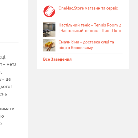
OneMac.Store магазин та сервіс
Настільний теніс – Tennis Room 2
| Настольный теннис – Пинг Понг
Cмачнісіма – доставка суші та
піци в Вишневому
ці.
Все Заведения
т – мета
д
 – це
цього!
ень
тримати
ою
о