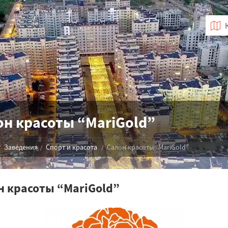
он красоты “MariGold”
Заведения
Спорт и красота
Салон красоты “MariGold”
н красоты “MariGold”