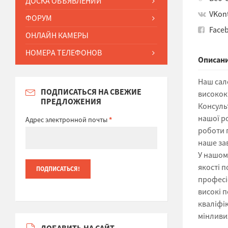
ДОСКА ОБЪЯВЛЕНИЙ
VKon
ФОРУМ
Face
ОНЛАЙН КАМЕРЫ
НОМЕРА ТЕЛЕФОНОВ
Описани
Наш сал
ПОДПИСАТЬСЯ НА СВЕЖИЕ
висококв
ПРЕДЛОЖЕНИЯ
Консульт
нашої р
Адрес электронной почты
*
роботи 
наше зав
У нашом
якості п
професі
високі п
кваліфік
мінливи
ДОБАВИТЬ НА САЙТ