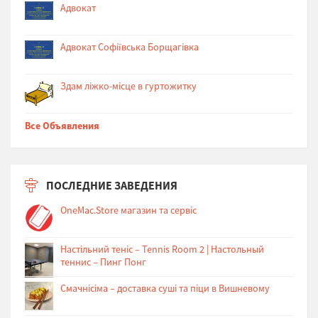
Адвокат
Адвокат Софіївська Борщагівка
Здам ліжко-місце в гуртожитку
Все Объявления
ПОСЛЕДНИЕ ЗАВЕДЕНИЯ
OneMac.Store магазин та сервіс
Настільний теніс – Tennis Room 2 | Настольный
теннис – Пинг Понг
Cмачнісіма – доставка суші та піци в Вишневому