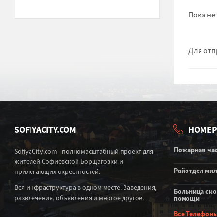
Пока не
Для отп
SOFIYACITY.COM
НОМЕР
Пожарная ча
SofiyaCity.com - полномасштабный проект для
жителей Софиевской Борщаговки и
Райотдел ми
прилегающих окрестностей.
Вся инфраструктура в одном месте. Заведения,
Больница ск
развлечения, объявления и многое другое.
помощи
Все Телефон