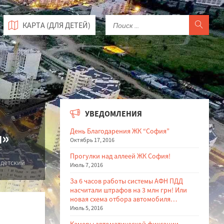
КАРТА (ДЛЯ ДЕТЕЙ)
УВЕДОМЛЕНИЯ
День Благодарения ЖК “София”
и»
Октябрь 17, 2016
Прогулки над аллеей ЖК София!
 детский
Июль 7, 2016
За 6 часов работы системы АФН ПДД
насчитали штрафов на 3 млн грн! Или
новая схема отбора автомобиля…
Июль 5, 2016
Камеры автоматической фиксации