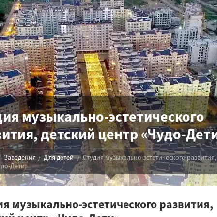
дия музыкально-эстетического
вития, детский центр «Чудо-Дет
Заведения
Для детей
Студия музыкально-эстетического развития,
удо-Дети»
ия музыкально-эстетического развития,