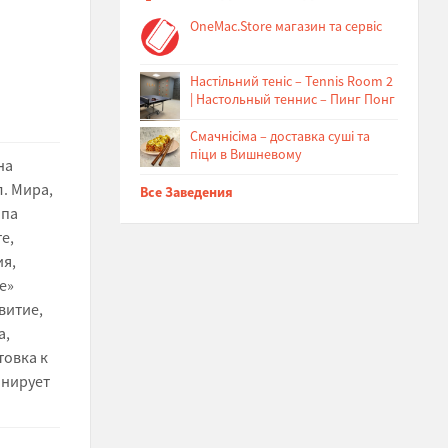
OneMac.Store магазин та сервіс
Настільний теніс – Tennis Room 2
| Настольный теннис – Пинг Понг
Cмачнісіма – доставка суші та
піци в Вишневому
на
. Мира,
Все Заведения
ппа
е,
я,
е»
витие,
а,
товка к
онирует