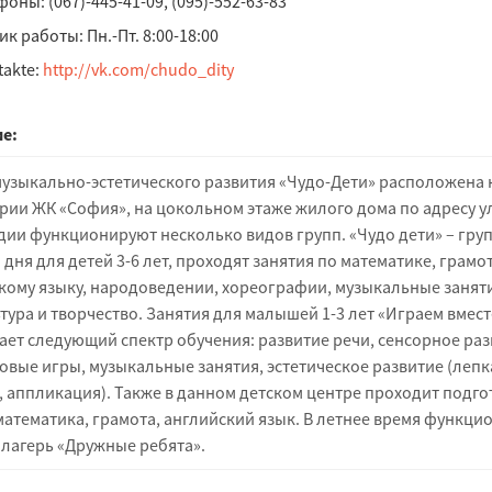
оны: (067)-445-41-09, (095)-552-63-83
к работы: Пн.-Пт. 8:00-18:00
takte:
http://vk.com/chudo_dity
е:
музыкально-эстетического развития «Чудо-Дети» расположена 
рии ЖК «София», на цокольном этаже жилого дома по адресу ул
тудии функционируют несколько видов групп. «Чудо дети» – гру
дня для детей 3-6 лет, проходят занятия по математике, грамот
кому языку, народоведении, хореографии, музыкальные заняти
тура и творчество. Занятия для малышей 1-3 лет «Играем вмест
ает следующий спектр обучения: развитие речи, сенсорное раз
овые игры, музыкальные занятия, эстетическое развитие (лепк
, аппликация). Также в данном детском центре проходит подго
математика, грамота, английский язык. В летнее время функци
 лагерь «Дружные ребята».