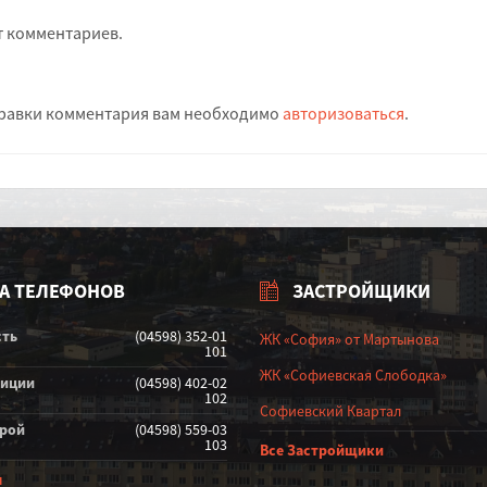
т комментариев.
равки комментария вам необходимо
авторизоваться
.
А ТЕЛЕФОНОВ
ЗАСТРОЙЩИКИ
сть
(04598) 352-01
ЖК «София» от Мартынова
101
ЖК «Софиевская Слободка»
лиции
(04598) 402-02
102
Софиевский Квартал
орой
(04598) 559-03
103
Все Застройщики
ы