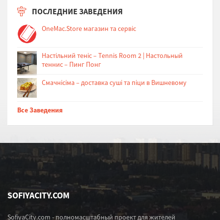
ПОСЛЕДНИЕ ЗАВЕДЕНИЯ
OneMac.Store магазин та сервіс
Настільний теніс – Tennis Room 2 | Настольный
теннис – Пинг Понг
Cмачнісіма – доставка суші та піци в Вишневому
Все Заведения
SOFIYACITY.COM
SofiyaCity.com - полномасштабный проект для жителей