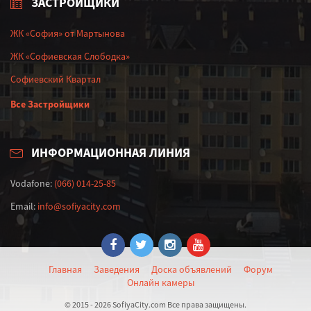
ЗАСТРОЙЩИКИ
ЖК «София» от Мартынова
ЖК «Софиевская Слободка»
Софиевский Квартал
Все Застройщики
ИНФОРМАЦИОННАЯ ЛИНИЯ
Vodafone:
(066) 014-25-85
Email:
info@sofiyacity.com
Главная
Заведения
Доска объявлений
Форум
Онлайн камеры
© 2015 - 2026 SofiyaCity.com Все права защищены.