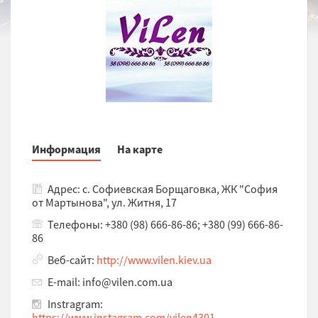
Информация
На карте
Адрес: с. Софиевская Борщаговка, ЖК "София
от Мартынова", ул. Житня, 17
Телефоны: +380 (98) 666-86-86; +380 (99) 666-86-
86
Веб-сайт:
http://www.vilen.kiev.ua
E-mail: info@vilen.com.ua
Instragram:
https://www.instagram.com/vilen4301