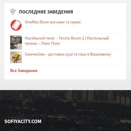
ПОСЛЕДНИЕ ЗАВЕДЕНИЯ
OneMac.Store магазин та сервіс
Настільний теніс – Tennis Room 2 | Настольный
теннис – Пинг Понг
Cмачнісіма – доставка суші та піци в Вишневому
Все Заведения
SOFIYACITY.COM