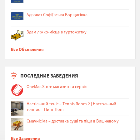
Адвокат Софіївська Борщагівка
Здам ліжко-місце в гуртожитку
Все Объявления
ПОСЛЕДНИЕ ЗАВЕДЕНИЯ
OneMac.Store магазин та сервіс
Настільний теніс – Tennis Room 2 | Настольный
теннис – Пинг Понг
Cмачнісіма – доставка суші та піци в Вишневому
Все Заведения