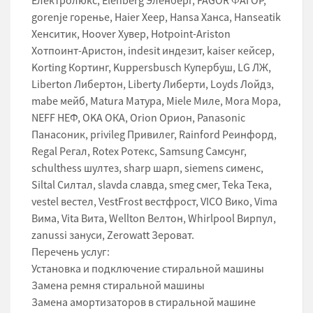
Електролюкс, Elenberg Эленберг, FAGOR ФАГОР,
gorenje горенье, Haier Хеер, Hansa Ханса, Hanseatik
Хенситик, Hoover Хувер, Hotpoint-Ariston
Хотпоинт-Аристон, indesit индезит, kaiser кейсер,
Korting Кортинг, Kuppersbusch Купербуш, LG ЛЖ,
Liberton Либертон, Liberty Либерти, Loyds Лойдз,
mabe мейб, Matura Матура, Miele Миле, Mora Мора,
NEFF НЕФ, OKA ОКА, Orion Орион, Panasonic
Панасоник, privileg Привилег, Rainford Реинфорд,
Regal Регал, Rotex Ротекс, Samsung Самсунг,
schulthess шултез, sharp шарп, siemens сименс,
Siltal Силтал, slavda славда, smeg смег, Teka Тека,
vestel вестел, VestFrost вестфрост, VICO Вико, Vima
Вима, Vita Вита, Wellton Велтон, Whirlpool Вирпул,
zanussi зануси, Zerowatt Зероват.
Перечень услуг:
Установка и подключение стиральной машины
Замена ремня стиральной машины
Замена амортизаторов в стиральной машине