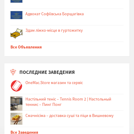
Адвокат Софіївська Борщагівка
Здам ліжко-місце в гуртожитку
Все Объявления
ПОСЛЕДНИЕ ЗАВЕДЕНИЯ
OneMac.Store магазин та сервіс
Настільний теніс – Tennis Room 2 | Настольный
теннис – Пинг Понг
Cмачнісіма – доставка суші та піци в Вишневому
Все Заведения